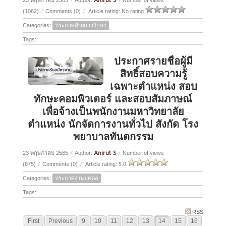
Anirut S
(1062)
/
Comments (0)
/
Article rating: No rating
Categories:
ประกาศฝ่ายการรักษา
Tags:
ประกาศรายชื่อผู้มี
สิทธิ์สอบความรู้
เฉพาะตำแหน่ง สอบ
ทักษะคอมพิวเตอร์ และสอบสัมภาษณ์
เพื่อจ้างเป็นพนักงานมหาวิทยาลัย
ตำแหน่ง นักจัดการงานทั่วไป สังกัด โรง
พยาบาลทันตกรรม
Anirut S
23 พฤษภาคม 2565
/
Author:
/
Number of views
(875)
/
Comments (0)
/
Article rating: 5.0
Categories:
ประกาศงานบุคคล
Tags:
RSS
First
Previous
9
10
11
12
13
14
15
16