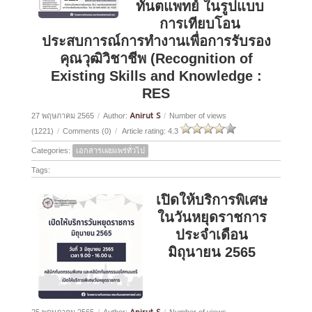
ทันตแพทย์ ในรูปแบบ
การเทียบโอน
ประสบการณ์การทำงานเพื่อการรับรอง
คุณวุฒิวิชาชีพ (Recognition of
Existing Skills and Knowledge :
RES
Anirut S
27 พฤษภาคม 2565
/
Author:
/
Number of views
(1221)
/
Comments (0)
/
Article rating: 4.3
Categories:
เอกสารเผยแพร่ทั่วไป
Tags:
เปิดให้บริการพิเศษ
ในวันหยุดราชการ
ประจำเดือน
มิถุนายน 2565
25 พฤษภาคม 2565
/
Author:
/
Number of views