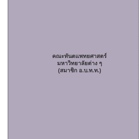
คณะทันตแพทยศาสตร์
มหาวิทยาลัยต่าง ๆ
(สมาชิก อ.บ.ท.ท.)