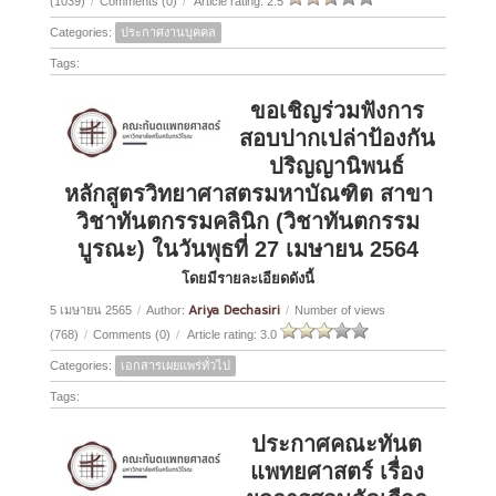
(1039)
/
Comments (0)
/
Article rating: 2.5
Categories:
ประกาศงานบุคคล
Tags:
ขอเชิญร่วมฟังการ
สอบปากเปล่าป้องกัน
ปริญญานิพนธ์
หลักสูตรวิทยาศาสตรมหาบัณฑิต สาขา
วิชาทันตกรรมคลินิก (วิชาทันตกรรม
บูรณะ) ในวันพุธที่ 27 เมษายน 2564
โดยมีรายละเอียดดังนี้
Ariya Dechasiri
5 เมษายน 2565
/
Author:
/
Number of views
(768)
/
Comments (0)
/
Article rating: 3.0
Categories:
เอกสารเผยแพร่ทั่วไป
Tags:
ประกาศคณะทันต
แพทยศาสตร์ เรื่อง