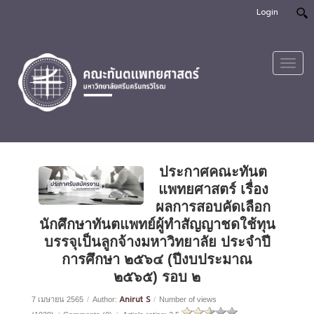
Login
Toggl
navig
ประกาศคณะทันต
แพทยศาสตร์ เรื่อง
ผลการสอบคัดเลือก
นักศึกษาทันตแพทย์ผู้ทำสัญญาชดใช้ทุน
บรรจุเป็นลูกจ้างมหาวิทยาลัย ประจำปี
การศึกษา ๒๕๖๔ (ปีงบประมาณ
๒๕๖๕) รอบ ๒
Anirut S
7 เมษายน 2565
/
Author:
/
Number of views