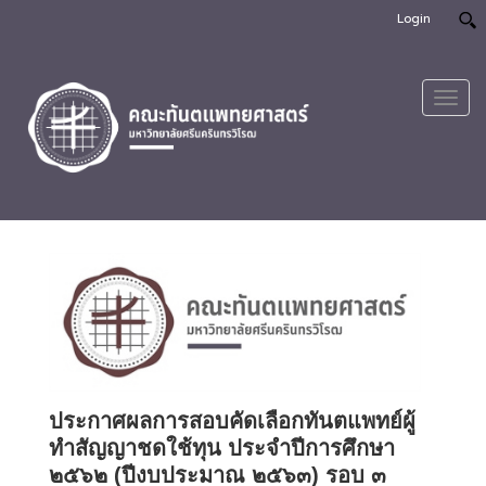
Login
Toggl
navig
ประกาศผลการสอบคัดเลือกทันตแพทย์ผู้
ทำสัญญาชดใช้ทุน ประจำปีการศึกษา
๒๕๖๒ (ปีงบประมาณ ๒๕๖๓) รอบ ๓