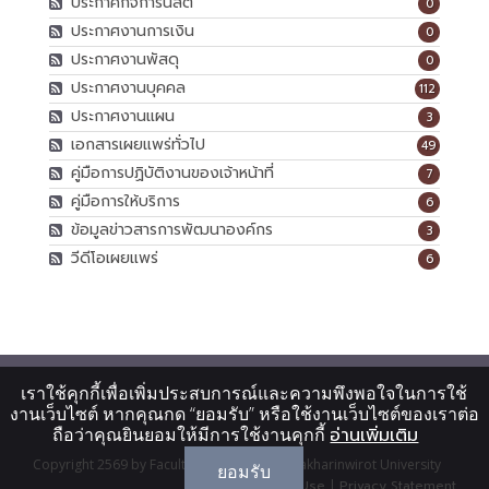
ประกาศกิจการนิสิต
0
ประกาศงานการเงิน
0
ประกาศงานพัสดุ
0
ประกาศงานบุคคล
112
ประกาศงานแผน
3
เอกสารเผยแพร่ทั่วไป
49
คู่มือการปฏิบัติงานของเจ้าหน้าที่
7
คู่มือการให้บริการ
6
ข้อมูลข่าวสารการพัฒนาองค์กร
3
วีดีโอเผยแพร่
6
เราใช้คุกกี้เพื่อเพิ่มประสบการณ์และความพึงพอใจในการใช้
งานเว็บไซต์ หากคุณกด “ยอมรับ” หรือใช้งานเว็บไซต์ของเราต่อ
ถือว่าคุณยินยอมให้มีการใช้งานคุกกี้
อ่านเพิ่มเติม
Copyright 2569 by Faculty Of Dentistry, Srinakharinwirot University
ยอมรับ
Terms Of Use
|
Privacy Statement