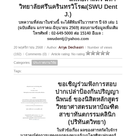
วิทยาลัยศรึนครินทรวิโรฒ(SWU Dent
J.)
บทความที่ส่งมาในช่วงนี้่ จะได้ตีพิมพ์ในวารสาร ปี 69 เล่ม 1
(ฉบับเดือน มกราคม-มิถุนายน 2569) สอบถามข้อมูลเพิ่มเติม
โทรศัพท์ : 02-649-5000 ต่อ 15140 อีเมล :
swudentj@yahoo.com
Ariya Dechasiri
20 พฤศจิกายน 2568
/
Author:
/
Number of views
(192)
/
Comments (0)
/
Article rating: No rating
Categories:
ประกาศงานวิจัย
Tags:
ขอเชิญร่วมฟังการสอบ
ปากเปล่าป้องกันปริญญา
นิพนธ์ ของนิสิตหลักสูตร
วิทยาศาสตรมหาบัณฑิต
สาขาทันตกรรมคลินิก
(ปริทันตวิทยา)
ในหัวข้อเรื่อง ผลของสารสกัดใบจักร
นารายณ์ต่อการแสดงออกของทูเมอร์เนกโครซิสแฟกเตอร์