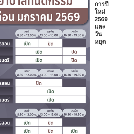
การปี
ใหม่
2569
และ
วัน
หยุด